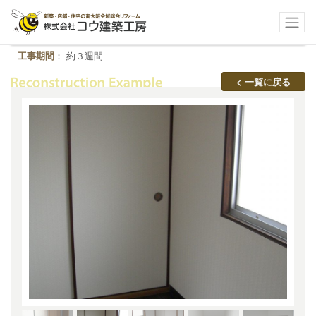
堺市堺区 Ｋ様 収益物件
工事期間
： 約３週間
< 一覧に戻る