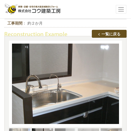
大阪市鶴見区N様邸
工事期間
： 約２か月
< 一覧に戻る